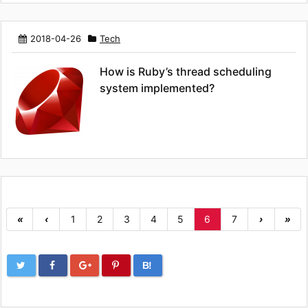
2018-04-26
Tech
How is Ruby’s thread scheduling
system implemented?
«
‹
1
2
3
4
5
6
7
›
»
B!