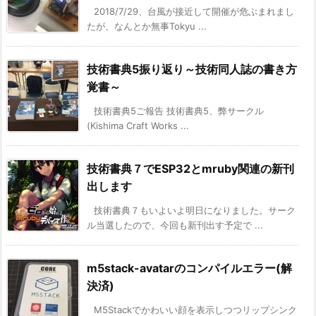
2018/7/29、台風が接近して開催が危ぶまれまし
たが、なんとか無事Tokyu ...
技術書典5振り返り～技術同人誌の書き方
覚書～
技術書典5ご報告 技術書典5、弊サークル
(Kishima Craft Works ...
技術書典７でESP32とmruby関連の新刊
出します
技術書典７もいよいよ明日になりました。サーク
ル当選したので、今回も新刊出す予定で ...
m5stack-avatarのコンパイルエラー(解
決済)
M5Stackでかわいい顔を表示しつつリップシンク