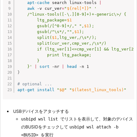
apt-cache
 search linux-tools 
|
awk
 -v cur_ver
=
"
${rel[*]}
"
'

    /^linux-tools([-\.][0-9]+)+-generic\>/ {

        ltg_package=
$1
        gsub(/[^0-9]+/," ",
$1
);

        gsub(/^\s*/,"",
$1
);

        split(
$1
,ltg_ver,/\s*/);

        split(cur_ver,cmp_ver,/\s*/)

        if (ltg_ver[1]<=cmp_ver[1] && ltg_ver[2]
            print ltg_package;

        }

    }'
|
sort
 -nr 
|
head
}
# optional ...
apt-get
install
"
$@
"
"
$(
latest_linux_tools
)
"
USBデバイスをアタッチする
でリストを表示して、対象のデバイス
usbipd wsl list
のBUSIDをチェックして
usbipd wsl attach -b
を実行
<BUSID>