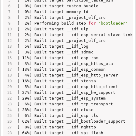
[
  1%
]
[
  0%
]
[
  0%
]
[
  2%
]
[
  2%
]
 Performing build step 
for
'bootloader'
[
  2%
]
[
  2%
]
[
  2%
]
[
  5%
]
[
  3%
]
[
 11%
]
[
  3%
]
[
 13%
]
[
  4%
]
[
 16%
]
[
  5%
]
[
 27%
]
[
 29%
]
[
  6%
]
[
 38%
]
[
  6%
]
[
 62%
]
[
  8%
]
[
 64%
]