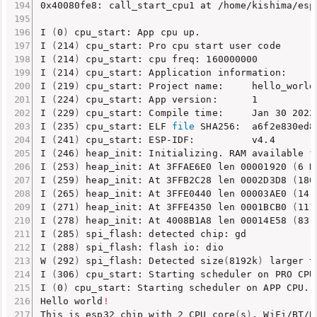
0x40080fe8: call_start_cpu1 at /home/kishima/esp
I 
(
0
)
 cpu_start: App cpu up.

I 
(
214
)
 cpu_start: Pro cpu start user code

I 
(
214
)
 cpu_start: cpu freq: 160000000

I 
(
214
)
 cpu_start: Application information:

I 
(
219
)
 cpu_start: Project name:     hello_world

I 
(
224
)
 cpu_start: App version:      1

I 
(
229
)
 cpu_start: Compile time:     Jan 30 2022 
I 
(
235
)
 cpu_start: ELF 
file
 SHA256:  a6f2e830ed8
I 
(
241
)
 cpu_start: ESP-IDF:          v4.4

I 
(
246
)
 heap_init: Initializing. RAM available 
f
I 
(
253
)
 heap_init: At 3FFAE6E0 len 00001920 
(
6 K
I 
(
259
)
 heap_init: At 3FFB2C28 len 0002D3D8 
(
180
I 
(
265
)
 heap_init: At 3FFE0440 len 00003AE0 
(
14 
I 
(
271
)
 heap_init: At 3FFE4350 len 0001BCB0 
(
111
I 
(
278
)
 heap_init: At 4008B1A8 len 00014E58 
(
83 
I 
(
285
)
 spi_flash: detected chip: gd

I 
(
288
)
 spi_flash: flash io: dio

W 
(
292
)
 spi_flash: Detected size
(
8192k
)
 larger t
I 
(
306
)
 cpu_start: Starting scheduler on PRO CPU.
I 
(
0
)
 cpu_start: Starting scheduler on APP CPU.

Hello world
!
This is esp32 chip with 2 CPU core
(
s
)
, WiFi/BT/B