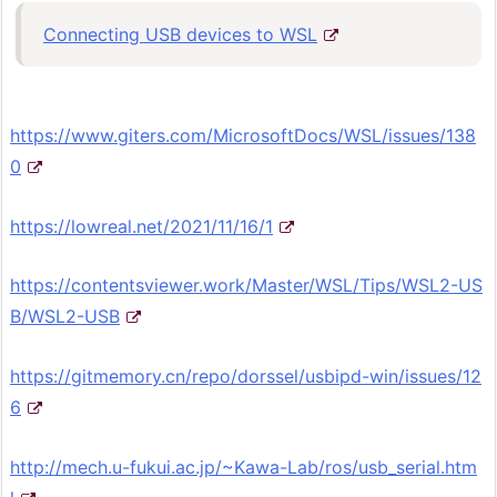
Connecting USB devices to WSL
https://www.giters.com/MicrosoftDocs/WSL/issues/138
0
https://lowreal.net/2021/11/16/1
https://contentsviewer.work/Master/WSL/Tips/WSL2-US
B/WSL2-USB
https://gitmemory.cn/repo/dorssel/usbipd-win/issues/12
6
http://mech.u-fukui.ac.jp/~Kawa-Lab/ros/usb_serial.htm