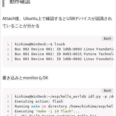
動作確認
Attach後、Ubuntu上で確認するとUSBデバイスが認識され
ていることが分かる
kishima@WinDesk:~$ lsusb

Bus 002 Device 001: ID 1d6b:0003 Linux Foundation
Bus 001 Device 002: ID 0403:6015 Future Technolo
Bus 001 Device 001: ID 1d6b:0002 Linux Foundatio
書き込みとmonitorもOK
kishima@WinDesk:~/esp/hello_world$ idf.py -p /dev
Executing action: flash

Running 
make
in
 directory /home/kishima/esp/hello
Executing 
"make -j 10 flash"
..