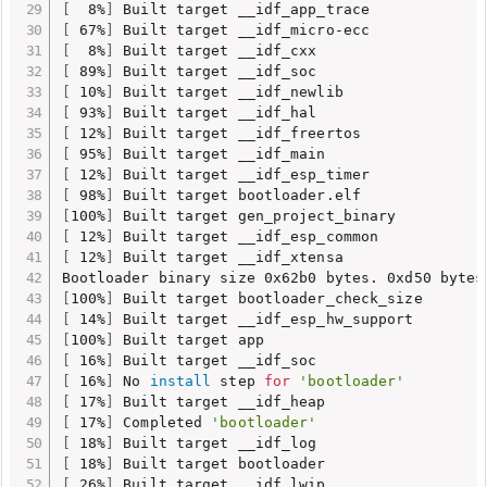
[
  8%
]
[
 67%
]
[
  8%
]
[
 89%
]
[
 10%
]
[
 93%
]
[
 12%
]
[
 95%
]
[
 12%
]
[
 98%
]
[
100%
]
[
 12%
]
[
 12%
]
 Built target __idf_xtensa

Bootloader binary size 0x62b0 bytes. 0xd50 bytes
[
100%
]
[
 14%
]
[
100%
]
[
 16%
]
[
 16%
]
 No 
install
 step 
for
'bootloader'
[
 17%
]
[
 17%
]
 Completed 
'bootloader'
[
 18%
]
[
 18%
]
[
 26%
]