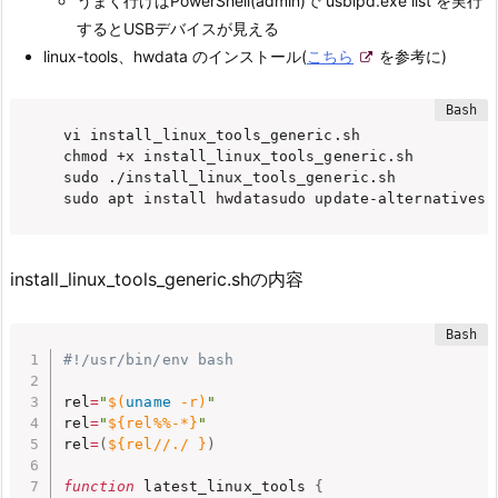
うまく行けばPowerShell(admin)で
usbipd.exe list を実行
するとUSBデバイスが見える
linux-tools、hwdata のインストール(
こちら
を参考に)
vi install_linux_tools_generic.sh

chmod +x install_linux_tools_generic.sh

sudo ./install_linux_tools_generic.sh

sudo apt install hwdata
sudo update-alternatives 
install_linux_tools_generic.shの内容
#!/usr/bin/env bash
rel
=
"
$(
uname
 -r
)
"
rel
=
"
${rel%%-*}
"
rel
=
(
${rel//./ }
)
function
 latest_linux_tools 
{