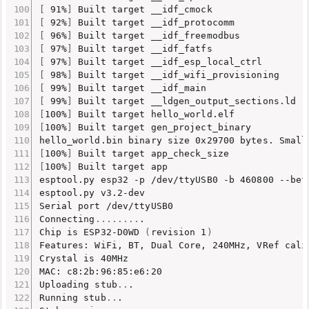
[
 91%
]
[
 92%
]
[
 96%
]
[
 97%
]
[
 97%
]
[
 98%
]
[
 99%
]
[
 99%
]
[
100%
]
[
100%
]
 Built target gen_project_binary

hello_world.bin binary size 0x29700 bytes. Small
[
100%
]
[
100%
]
 Built target app

esptool.py esp32 -p /dev/ttyUSB0 -b 460800 --bef
esptool.py v3.2-dev

Serial port /dev/ttyUSB0

Connecting
..
..
..
..
.

Chip is ESP32-D0WD 
(
revision 1
)
Features: WiFi, BT, Dual Core, 240MHz, VRef cali
Crystal is 40MHz

MAC: c8:2b:96:85:e6:20

Uploading stub
..
.

Running stub
..
.
