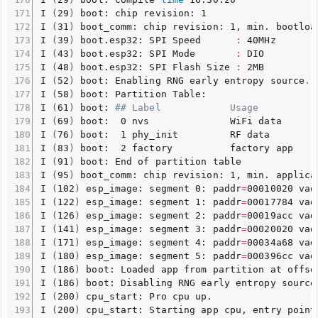
I 
(
29
)
 boot: chip revision: 1

I 
(
31
)
 boot_comm: chip revision: 1, min. bootload
I 
(
39
)
 boot.esp32: SPI Speed      
:
 40MHz

I 
(
43
)
 boot.esp32: SPI Mode       
:
 DIO

I 
(
48
)
 boot.esp32: SPI Flash Size 
:
 2MB

I 
(
52
)
 boot: Enabling RNG early entropy source
..
I 
(
58
)
 boot: Partition Table:

I 
(
61
)
 boot: 
## Label            Usage          
I 
(
69
)
 boot:  0 nvs              WiFi data      
I 
(
76
)
 boot:  1 phy_init         RF data        
I 
(
83
)
 boot:  2 factory          factory app    
I 
(
91
)
 boot: End of partition table

I 
(
95
)
 boot_comm: chip revision: 1, min. applicat
I 
(
102
)
 esp_image: segment 0: paddr
=
00010020 vad
I 
(
122
)
 esp_image: segment 1: paddr
=
00017784 vad
I 
(
126
)
 esp_image: segment 2: paddr
=
00019acc vad
I 
(
141
)
 esp_image: segment 3: paddr
=
00020020 vad
I 
(
171
)
 esp_image: segment 4: paddr
=
00034a68 vad
I 
(
180
)
 esp_image: segment 5: paddr
=
000396cc vad
I 
(
186
)
 boot: Loaded app from partition at offset
I 
(
186
)
 boot: Disabling RNG early entropy source
I 
(
200
)
 cpu_start: Pro cpu up.

I 
(
200
)
 cpu_start: Starting app cpu, entry point 