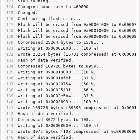
Stub running
..
.

Changing baud rate to 460800

Changed.

Configuring flash size
..
.

Flash will be erased from 0x00001000 to 0x00007f
Flash will be erased from 0x00010000 to 0x00039f
Flash will be erased from 0x00008000 to 0x00008f
Compressed 25264 bytes to 15781
..
.

Writing at 0x00001000
..
. 
(
100 %
)
Wrote 25264 bytes 
(
15781 compressed
)
 at 0x000010
Hash of data verified.

Compressed 169728 bytes to 89595
..
.

Writing at 0x00010000
..
. 
(
16 %
)
Writing at 0x0001afef
..
. 
(
33 %
)
Writing at 0x00020754
..
. 
(
50 %
)
Writing at 0x00025f9f
..
. 
(
66 %
)
Writing at 0x0002e5b4
..
. 
(
83 %
)
Writing at 0x0003693e
..
. 
(
100 %
)
Wrote 169728 bytes 
(
89595 compressed
)
 at 0x00010
Hash of data verified.

Compressed 3072 bytes to 103
..
.

Writing at 0x00008000
..
. 
(
100 %
)
Wrote 3072 bytes 
(
103 compressed
)
 at 0x00008000 
Hash of data verified.
