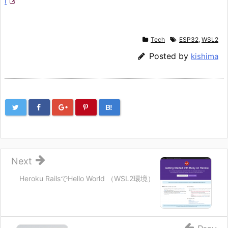
l
Tech
ESP32
,
WSL2
Posted by
kishima
B!
Next
Heroku RailsでHello World （WSL2環境）