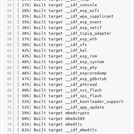
[
 27%
]
[
 28%
]
[
 35%
]
[
 35%
]
[
 36%
]
[
 36%
]
[
 37%
]
[
 38%
]
[
 42%
]
[
 43%
]
[
 46%
]
[
 46%
]
[
 46%
]
[
 47%
]
[
 47%
]
[
 48%
]
[
 50%
]
[
 52%
]
[
 52%
]
[
 59%
]
[
 60%
]
[
 61%
]
[
 61%
]