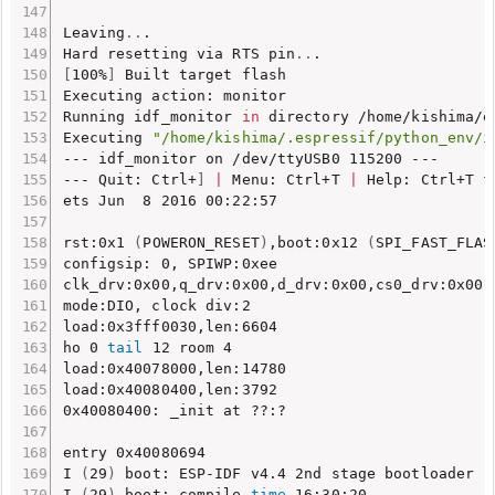
Leaving
..
.

Hard resetting via RTS pin
..
[
100%
]
 Built target flash

Executing action: monitor

Running idf_monitor 
in
 directory /home/kishima/e
Executing 
"/home/kishima/.espressif/python_env/i
--- idf_monitor on /dev/ttyUSB0 115200 ---

--- Quit: Ctrl+
]
|
 Menu: Ctrl+T 
|
 Help: Ctrl+T f
ets Jun  8 2016 00:22:57

rst:0x1 
(
POWERON_RESET
)
,boot:0x12 
(
SPI_FAST_FLAS
configsip: 0, SPIWP:0xee

clk_drv:0x00,q_drv:0x00,d_drv:0x00,cs0_drv:0x00,h
mode:DIO, clock div:2

load:0x3fff0030,len:6604

ho 0 
tail
 12 room 4

load:0x40078000,len:14780

load:0x40080400,len:3792

0x40080400: _init at ??:?

entry 0x40080694

I 
(
29
)
 boot: ESP-IDF v4.4 2nd stage bootloader

I 
(
29
)
 boot: compile 
time
 16:30:20
