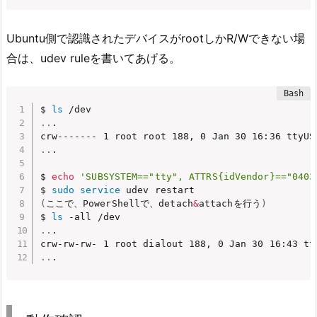
Ubuntu側で認識されたデバイスがrootしかR/Wできない場
合は、udev ruleを書いてあげる。
$ 
ls
..
.

..
.

$ 
echo
'SUBSYSTEM=="tty", ATTRS{idVendor}=="0403
$ 
sudo
service
(
ここで、PowerShellで、detach
&
attachを行う
)
$ 
ls
..
.

..
.