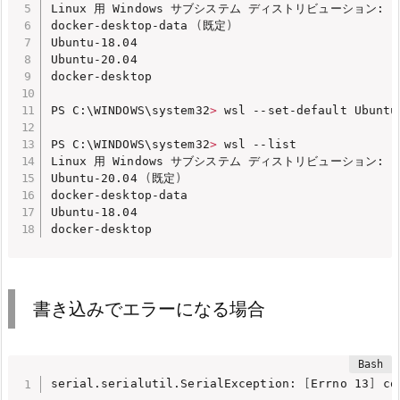
Linux 用 Windows サブシステム ディストリビューション:

docker-desktop-data 
(
既定
)
Ubuntu-18.04

Ubuntu-20.04

docker-desktop

PS C:\WINDOWS\system32
>
 wsl --set-default Ubuntu-
PS C:\WINDOWS\system32
>
 wsl --list

Linux 用 Windows サブシステム ディストリビューション:

Ubuntu-20.04 
(
既定
)
docker-desktop-data

Ubuntu-18.04

docker-desktop
書き込みでエラーになる場合
serial.serialutil.SerialException: 
[
Errno 13
]
 co