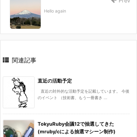
Prev
Hello again
関連記事
直近の活動予定
直近の対外的な活動予定を記載しています。 今後
のイベント （技術書、もう一冊書き ...
TokyuRuby会議12で抽選してきた
(mruby/cによる抽選マシーン制作)