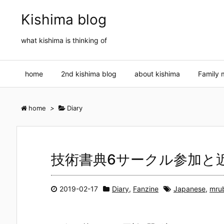
Kishima blog
what kishima is thinking of
home
2nd kishima blog
about kishima
Family 
home
>
Diary
技術書典6サークル参加と
2019-02-17
Diary
,
Fanzine
Japanese
,
mru