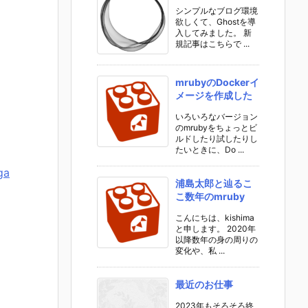
シンプルなブログ環境
欲しくて、Ghostを導
入してみました。 新
規記事はこちらで ...
mrubyのDockerイ
メージを作成した
いろいろなバージョン
のmrubyをちょっとビ
ルドしたり試したりし
たいときに、Do ...
ga
浦島太郎と辿るこ
こ数年のmruby
こんにちは、kishima
チ
と申します。 2020年
以降数年の身の周りの
変化や、私 ...
最近のお仕事
2023年もそろそろ終