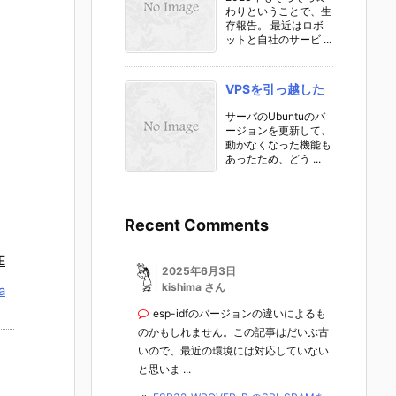
わりということで、生
存報告。 最近はロボ
ットと自社のサービ ...
VPSを引っ越した
サーバのUbuntuのバ
ージョンを更新して、
動かなくなった機能も
あったため、どう ...
Recent Comments
E
2025年6月3日
kishima さん
a
esp-idfのバージョンの違いによるも
のかもしれません。この記事はだいぶ古
いので、最近の環境には対応していない
と思いま ...