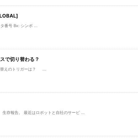
OBAL]
スタ番号 Bx: シンボ ...
イスで切り替わる？
ッド切り替えのトリガーは？ ...
生存報告。 最近はロボットと自社のサービ ...