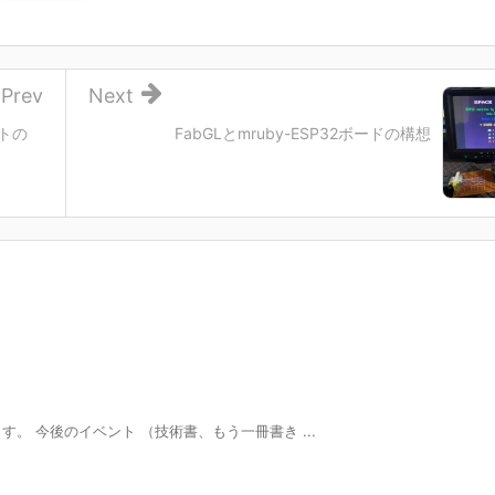
Prev
Next
プトの
FabGLとmruby-ESP32ボードの構想
。 今後のイベント （技術書、もう一冊書き ...