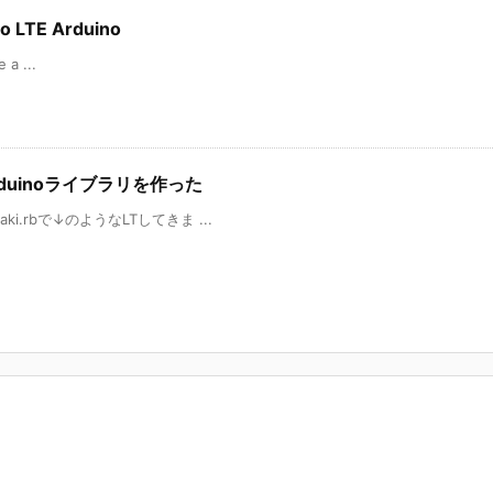
io LTE Arduino
 a ...
Arduinoライブラリを作った
i.rbで↓のようなLTしてきま ...