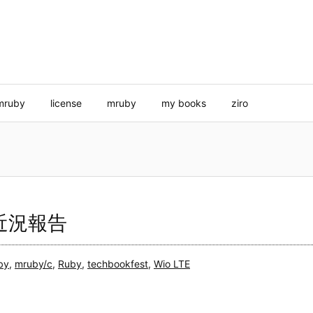
mruby
license
mruby
my books
ziro
近況報告
by
,
mruby/c
,
Ruby
,
techbookfest
,
Wio LTE