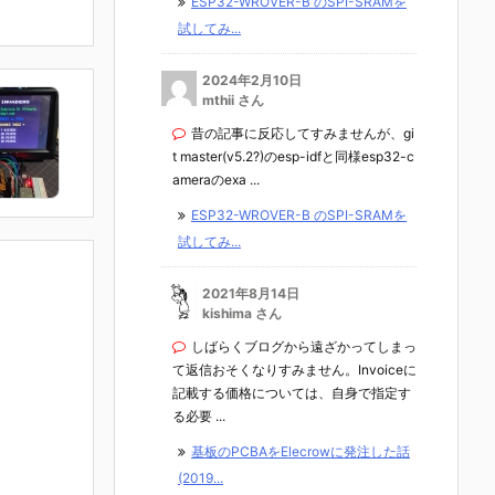
ESP32-WROVER-B のSPI-SRAMを
試してみ...
2024年2月10日
mthii さん
昔の記事に反応してすみませんが、gi
t master(v5.2?)のesp-idfと同様esp32-c
ameraのexa ...
ESP32-WROVER-B のSPI-SRAMを
試してみ...
2021年8月14日
kishima さん
しばらくブログから遠ざかってしまっ
て返信おそくなりすみません。Invoiceに
記載する価格については、自身で指定す
る必要 ...
基板のPCBAをElecrowに発注した話
(2019...