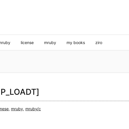
mruby
license
mruby
my books
ziro
_LOADT]
nese
,
mruby
,
mruby/c