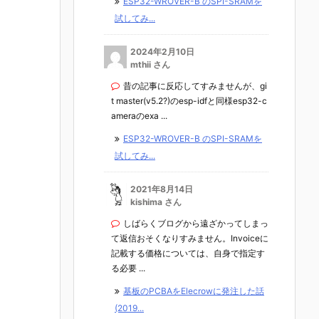
ESP32-WROVER-B のSPI-SRAMを
試してみ...
2024年2月10日
mthii さん
昔の記事に反応してすみませんが、gi
t master(v5.2?)のesp-idfと同様esp32-c
ameraのexa ...
ESP32-WROVER-B のSPI-SRAMを
試してみ...
2021年8月14日
kishima さん
しばらくブログから遠ざかってしまっ
て返信おそくなりすみません。Invoiceに
記載する価格については、自身で指定す
る必要 ...
基板のPCBAをElecrowに発注した話
(2019...