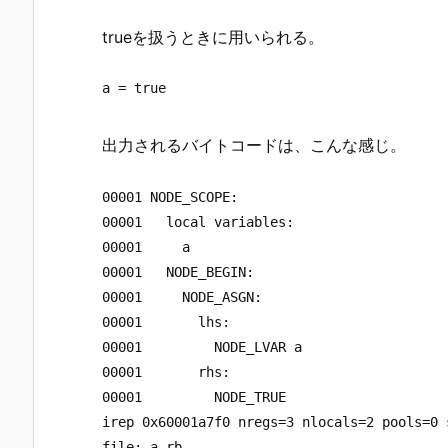
trueを扱うときに用いられる。
出力されるバイトコードは、こんな感じ。
00001 NODE_SCOPE:

00001   local variables:

00001     a

00001   NODE_BEGIN:

00001     NODE_ASGN:

00001       lhs:

00001         NODE_LVAR a

00001       rhs:

00001         NODE_TRUE

irep 0x60001a7f0 nregs=3 nlocals=2 pools=0 s
file: a.rb
