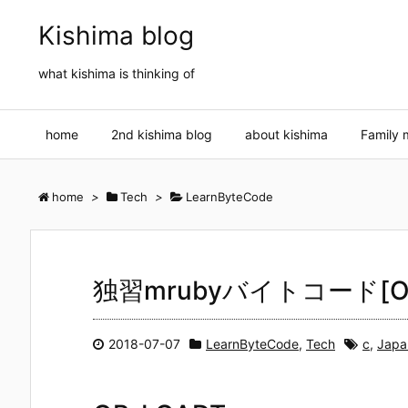
Kishima blog
what kishima is thinking of
home
2nd kishima blog
about kishima
Family 
home
>
Tech
>
LearnByteCode
独習mrubyバイトコード[OP
2018-07-07
LearnByteCode
,
Tech
c
,
Japa