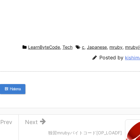
LearnByteCode
,
Tech
c
,
Japanese
,
mruby
,
mruby/
Posted by
kishim
B!
Hatena
Prev
Next
独習mrubyバイトコード[OP_LOADF]