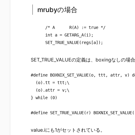
mrubyの場合
      /* A      R(A) := true */

      int a = GETARG_A(i);

SET_TRUE_VALUEの定義は、boxingなし
#define BOXNIX_SET_VALUE(o, ttt, attr, v) do
  (o).tt = ttt;\

  (o).attr = v;\

} while (0)

value.iにも1がセットされている。