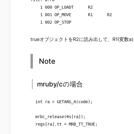
    1 000 OP_LOADT      R2

    1 001 OP_MOVE       R1      R2          
trueオブジェクトをR2に読み出して、R1(変数
Note
mruby/cの場合
  int ra = GETARG_A(code);

  mrbc_release(®s[ra]);
