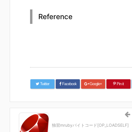
Reference
Twitter
Facebook
Google+
Pin it
独習mrubyバイトコード[OP_LOADSELF]