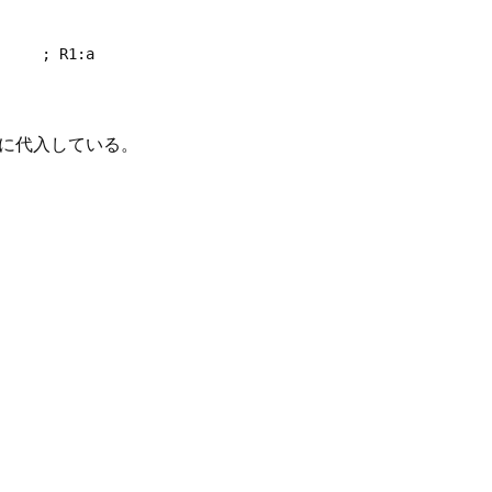
    ; R1:a

a)に代入している。