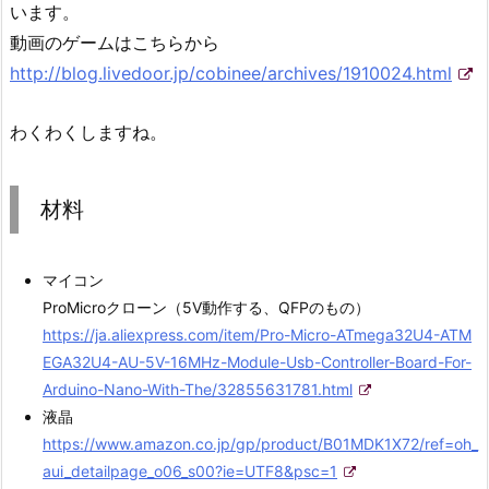
います。
動画のゲームはこちらから
http://blog.livedoor.jp/cobinee/archives/1910024.html
わくわくしますね。
材料
マイコン
ProMicroクローン（5V動作する、QFPのもの）
https://ja.aliexpress.com/item/Pro-Micro-ATmega32U4-ATM
EGA32U4-AU-5V-16MHz-Module-Usb-Controller-Board-For-
Arduino-Nano-With-The/32855631781.html
液晶
https://www.amazon.co.jp/gp/product/B01MDK1X72/ref=oh_
aui_detailpage_o06_s00?ie=UTF8&psc=1