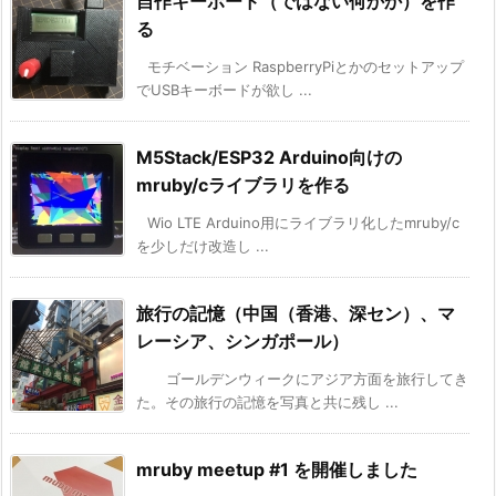
自作キーボード（ではない何かか）を作
る
モチベーション RaspberryPiとかのセットアップ
でUSBキーボードが欲し ...
M5Stack/ESP32 Arduino向けの
mruby/cライブラリを作る
Wio LTE Arduino用にライブラリ化したmruby/c
を少しだけ改造し ...
旅行の記憶（中国（香港、深セン）、マ
レーシア、シンガポール）
ゴールデンウィークにアジア方面を旅行してき
た。その旅行の記憶を写真と共に残し ...
mruby meetup #1 を開催しました